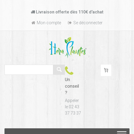
Passer
Livraison offerte dès 110€ d'achat
au
contenu
Mon compte
Se déconnecter
Un
conseil
?
Appeler
le 02 43
37 73 37
Passer