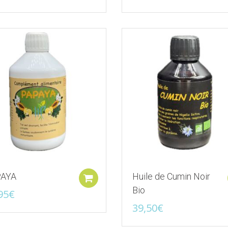
Ajouter à la liste d'envies
Ajouter à la liste d
AYA
Huile de Cumin Noir
Ajouter au panier
Bio
95
€
39,50
€