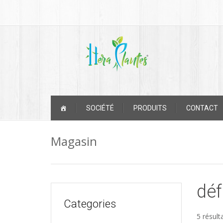
Passer
au
contenu
Passer
SOCIÉTÉ
PRODUITS
CONTACT
au
contenu
Magasin
dé
Categories
5 résult