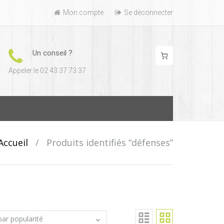
Mon compte
Se déconnecter
Un conseil ?
Appeler le 02 43 37 73 37
Accueil
/
Produits identifiés “défenses”