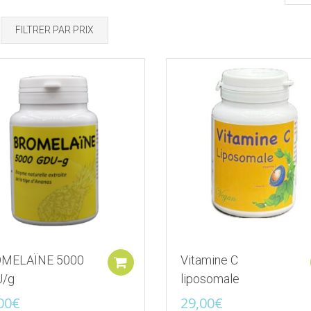
FILTRER PAR PRIX
Ajouter à la liste d'envies
Ajouter à la liste d
MELAÏNE 5000
Vitamine C
Ajouter au panier
/g
liposomale
00
€
29,00
€