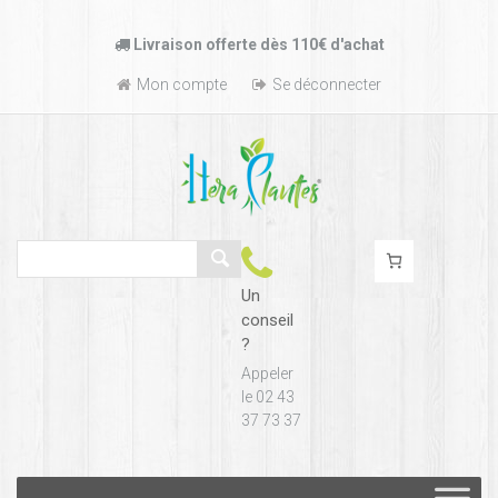
Passer
Livraison offerte dès 110€ d'achat
au
contenu
Mon compte
Se déconnecter
Un
conseil
?
Appeler
le 02 43
37 73 37
Passer