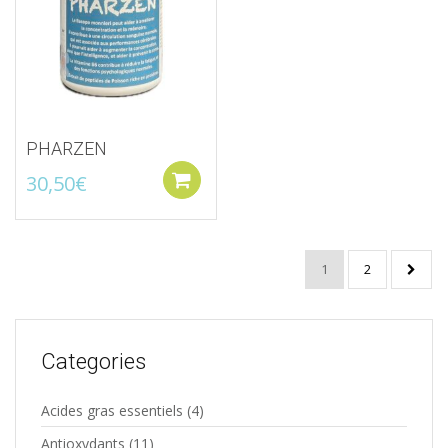
PHARZEN
30,50
€
Ajouter au panier
1
2
Categories
Acides gras essentiels
(4)
Antioxydants
(11)