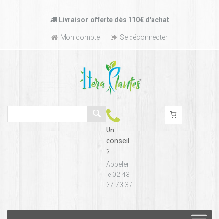
Passer
Livraison offerte dès 110€ d'achat
au
contenu
Mon compte
Se déconnecter
Un
conseil
?
Appeler
le 02 43
37 73 37
Passer