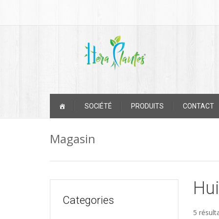
Passer
au
contenu
Passer
SOCIÉTÉ
PRODUITS
CONTACT
au
contenu
Magasin
Hui
Categories
5 résult