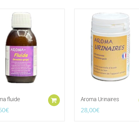
Ajouter à la liste d'envies
Ajouter à la liste d
a fluide
Aroma Urinaires
Ajouter au panier
50
€
28,00
€