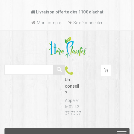
Passer
Livraison offerte dès 110€ d'achat
au
contenu
Mon compte
Se déconnecter
Un
conseil
?
Appeler
le 02 43
37 73 37
Passer