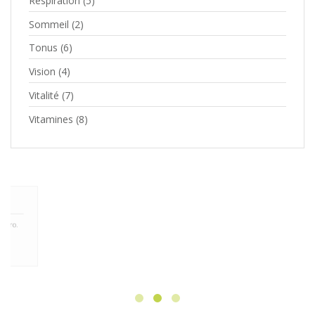
Respiration
(5)
Sommeil
(2)
Tonus
(6)
Vision
(4)
Vitalité
(7)
Vitamines
(8)
HANDMADE CUPS
Fincidunt eu, mattis a libero.
Pelletequ
CHECK NOW