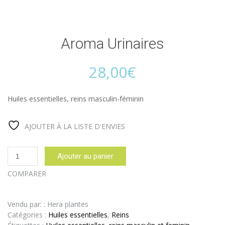
Aroma Urinaires
28,00
€
Huiles essentielles, reins masculin-féminin
AJOUTER À LA LISTE D'ENVIES
quantité
Ajouter au panier
de
Aroma
COMPARER
Urinaires
Vendu par: : Hera plantes
Catégories :
Huiles essentielles
,
Reins