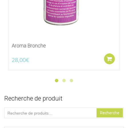
Aroma Bronche
28,00
€
Ajo
Recherche de produit
Recherche
Recherche
pour :